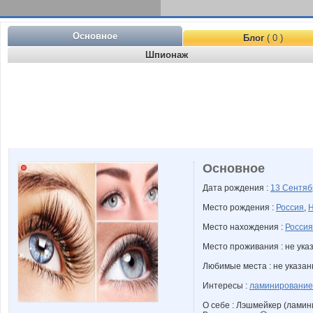
Основное
Блог
( 0 )
Шпионаж
Основное
Дата рождения :
13 Сентя
Место рождения :
Россия
,
Н
Место нахождения :
Россия
Место проживания : не ука
Любимые места : не указа
Интересы :
ламинирование
О себе : Лэшмейкер (ламин