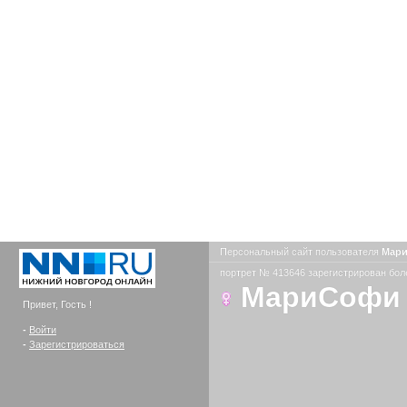
Персональный сайт пользователя
Мар
портрет № 413646 зарегистрирован боле
МариСофи
Привет, Гость !
-
Войти
-
Зарегистрироваться