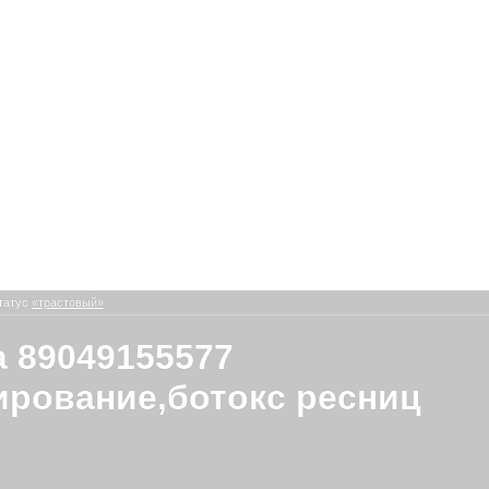
татус
«трастовый»
 89049155577
рование,ботокс ресниц