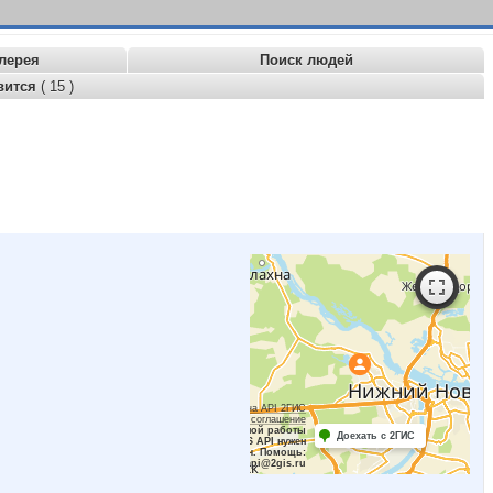
лерея
Поиск людей
вится
( 15 )
Работает на API 2ГИС
Лицензионное соглашение
Для корректной работы
Доехать с 2ГИС
Raster JS API нужен
ключ. Помощь:
api@2gis.ru