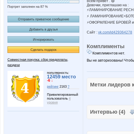
Всем привет . 😄
Девочки, приглашаю на :
Портрет заполнен на 87 %
⚡ЛАМИНИРОВАНИЕ РЕСНИЦ
⚡ ЛАМИНИРОВАНИЕ+БОТОКС 
Отправить приватное сообщение
⚡ОФОРМЛЕНИЕ БРОВЕЙ и п
Добавить в друзья
Сайт :
vk.com/id429364278
Игнорировать
Комплименты
Сделать подарок
Комплиментов нет.
Совместная покупка: сбор предоплаты,
Вы не авторизованы! Чтоб
раздачи
популярность:
12459 место
-6 ↓
Метки лидеров
рейтинг
2163
?
Привилегированный
пользователь
4
уровня
Интервью (4)