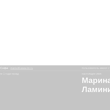
иСофи
:
marisofi.www.nn.ru
пользователь имеет с
е 1 года назад
настоящее имя:
Марина
Ламини