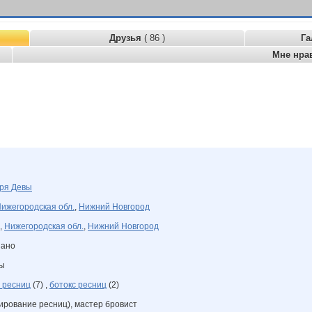
Друзья
( 86 )
Га
Мне нра
бря
Девы
ижегородская обл.
,
Нижний Новгород
,
Нижегородская обл.
,
Нижний Новгород
зано
ны
 ресниц
(7) ,
ботокс ресниц
(2)
ирование ресниц), мастер бровист