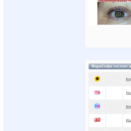
МариСофи состоит 
Кл
Но
Кл
Ищ