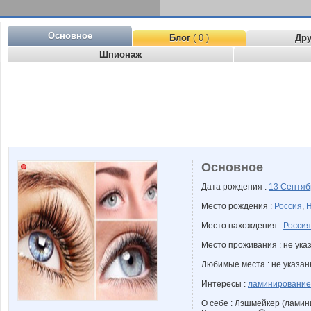
Основное
Блог
( 0 )
Др
Шпионаж
Основное
Дата рождения :
13 Сентя
Место рождения :
Россия
,
Н
Место нахождения :
Россия
Место проживания : не ука
Любимые места : не указа
Интересы :
ламинирование
О себе : Лэшмейкер (ламин