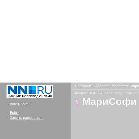
Персональный сайт пользователя
Мар
портрет № 413646 зарегистрирован боле
МариСофи
Привет, Гость !
-
Войти
-
Зарегистрироваться