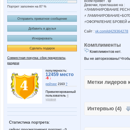
Всем привет . 😄
Девочки, приглашаю на :
Портрет заполнен на 87 %
⚡ЛАМИНИРОВАНИЕ РЕСНИЦ
⚡ ЛАМИНИРОВАНИЕ+БОТОКС 
Отправить приватное сообщение
⚡ОФОРМЛЕНИЕ БРОВЕЙ и п
Добавить в друзья
Сайт :
vk.com/id429364278
Игнорировать
Комплименты
Сделать подарок
Комплиментов нет.
Совместная покупка: сбор предоплаты,
Вы не авторизованы! Чтоб
раздачи
популярность:
12459 место
-6 ↓
Метки лидеров
рейтинг
2163
?
Привилегированный
пользователь
4
уровня
Интервью (4)
Статистика портрета:
сейчас просматривают портрет - 0